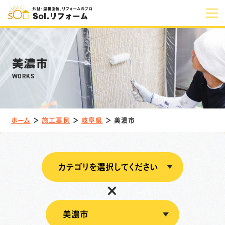
ホーム
美濃市
Solの特長
WORKS
KFスーパー
ウレアコート
プレミアムコート
無機シリーズ
ホーム
＞
施工事例
＞
岐阜県
＞
美濃市
Solの塗装
外壁塗装
屋根塗装
×
その他
塗装の流れ
料金プラン