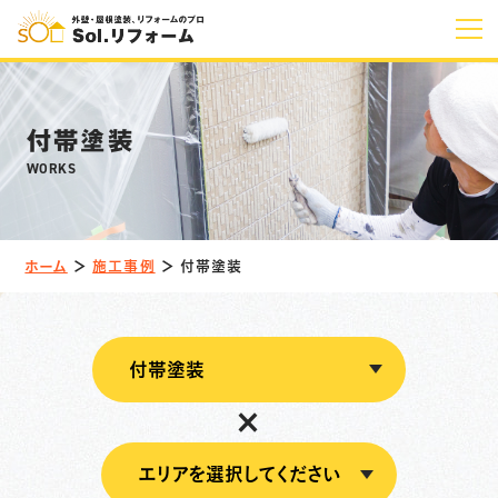
ホーム
付帯塗装
Solの特長
WORKS
KFスーパー
ウレアコート
プレミアムコート
無機シリーズ
ホーム
＞
施工事例
＞
付帯塗装
Solの塗装
外壁塗装
屋根塗装
×
その他
塗装の流れ
料金プラン