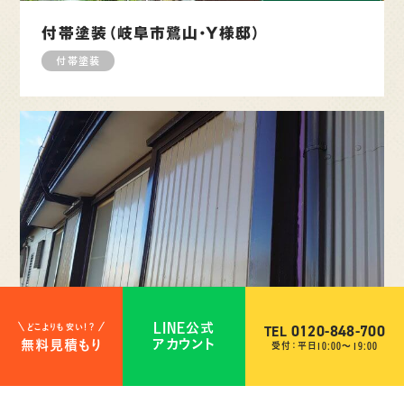
付帯塗装（岐阜市鷺山・Y様邸）
付帯塗装
0120-848-700
0120-848-700
LINE公式
LINE公式
TEL
TEL
どこよりも安い！？
どこよりも安い！？
アカウント
アカウント
無料見積もり
無料見積もり
受付時間 平日10:00〜19:00
受付：平日10:00〜19:00
付帯塗装（安城市・K様邸）