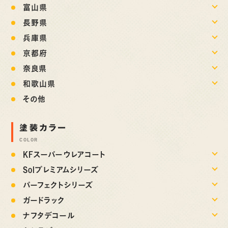
富山県
長野県
兵庫県
京都府
奈良県
和歌山県
その他
塗装カラー
COLOR
KFスーパーウレアコート
Solプレミアムシリーズ
パーフェクトシリーズ
ガードラック
ナフタデコール