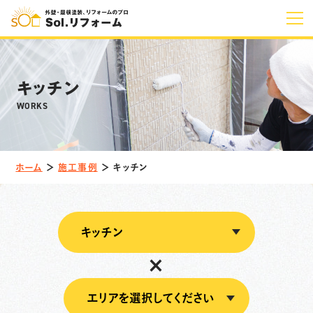
ホーム
キッチン
Solの特長
WORKS
KFスーパー
ウレアコート
プレミアムコート
無機シリーズ
ホーム
＞
施工事例
＞
キッチン
Solの塗装
外壁塗装
屋根塗装
×
その他
塗装の流れ
料金プラン